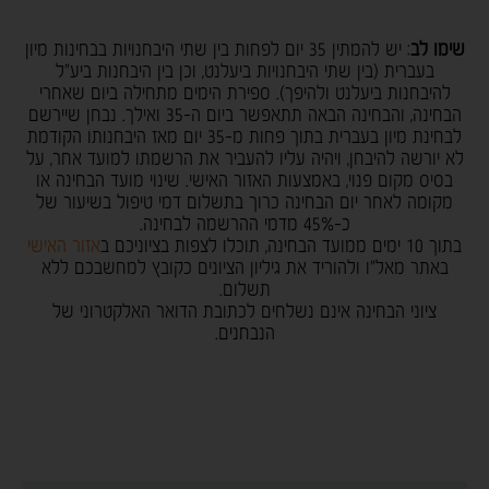
שימו לב
: יש להמתין 35 יום לפחות בין שתי היבחנויות בבחינות מיון
בעברית (בין שתי היבחנויות ביעלנט, וכן בין היבחנות ביע"ל
להיבחנות ביעלנט ולהיפך). ספירת הימים מתחילה ביום שאחרי
הבחינה, והבחינה הבאה תתאפשר ביום ה-35 ואילך. נבחן שיירשם
לבחינת מיון בעברית בתוך פחות מ-35 יום מאז היבחנותו הקודמת
לא יורשה להיבחן, ויהיה עליו להעביר את הרשמתו למועד אחר, על
בסיס מקום פנוי, באמצעות האזור האישי. שינוי מועד הבחינה או
מקומה לאחר יום הבחינה כרוך בתשלום דמי טיפול בשיעור של
כ-45% מדמי ההרשמה לבחינה.
בתוך 10 ימים ממועד הבחינה, תוכלו לצפות בציוניכם ב
אזור האישי
באתר מאל"ו ולהוריד את גיליון הציונים כקובץ למחשבכם ללא
תשלום.
ציוני הבחינה אינם נשלחים לכתובת הדואר האלקטרוני של
הנבחנים.