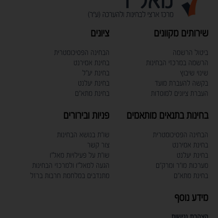
שירותים מקוונים
ציונים
ביטול הרשמה
הבחינה הפסיכומטרית
הרשמה במרכזי הבחינות
בחינת אמירנט
שינוי שיבוץ
בחינת יע"ל
בקשה להעברת מועד
בחינת יעלנט
העברת ציונים למוסדות
בחינת מתא"ם
בחינות בתנאים מותאמים
פניות ובירורים
הבחינה הפסיכומטרית
שו"ת בנושא הבחינות
בחינת אמירנט
צור קשר
בחינת יעלנט
שו"ת על פעילויות מאל"ו
מערכות מו"ר ומרק"ם
הגעה למאל"ו ולמרכזי הבחינות
בחינת מתא"ם
מתנדבים במלחמת חרבות ברזל
מידע נוסף
הצהרת נגישות