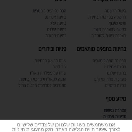
ביטול הרשמה
הבחינה הפסיכומטרית
הרשמה במרכזי הבחינות
בחינת אמירנט
שינוי שיבוץ
בחינת יע"ל
בקשה להעברת מועד
בחינת יעלנט
העברת ציונים למוסדות
בחינת מתא"ם
בחינות בתנאים מותאמים
פניות ובירורים
הבחינה הפסיכומטרית
שו"ת בנושא הבחינות
בחינת אמירנט
צור קשר
בחינת יעלנט
שו"ת על פעילויות מאל"ו
מערכות מו"ר ומרק"ם
הגעה למאל"ו ולמרכזי הבחינות
בחינת מתא"ם
מתנדבים במלחמת חרבות ברזל
מידע נוסף
הצהרת נגישות
מדיניות פרטיות
תעודת תקן אבטחת מידע
אנו משתמשים בעוגיות שלנו וכן של צדדים שלישיים
דרושים
לצורך שיפור חווית הגלישה באתר. חלק מהעוגיות חיוניות