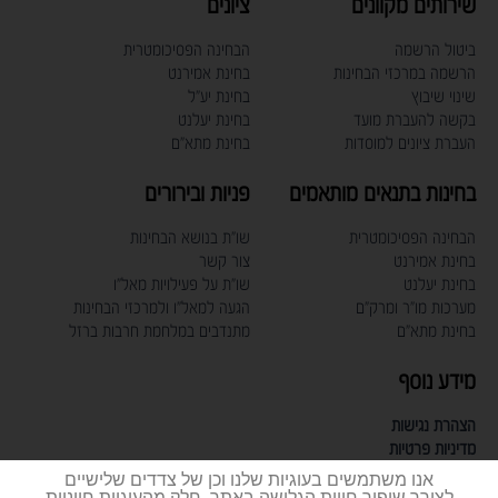
שירותים מקוונים
ציונים
ביטול הרשמה
הבחינה הפסיכומטרית
הרשמה במרכזי הבחינות
בחינת אמירנט
שינוי שיבוץ
בחינת יע"ל
בקשה להעברת מועד
בחינת יעלנט
העברת ציונים למוסדות
בחינת מתא"ם
בחינות בתנאים מותאמים
פניות ובירורים
הבחינה הפסיכומטרית
שו"ת בנושא הבחינות
בחינת אמירנט
צור קשר
בחינת יעלנט
שו"ת על פעילויות מאל"ו
מערכות מו"ר ומרק"ם
הגעה למאל"ו ולמרכזי הבחינות
בחינת מתא"ם
מתנדבים במלחמת חרבות ברזל
מידע נוסף
הצהרת נגישות
מדיניות פרטיות
תעודת תקן אבטחת מידע
אנו משתמשים בעוגיות שלנו וכן של צדדים שלישיים
דרושים
לצורך שיפור חווית הגלישה באתר. חלק מהעוגיות חיוניות