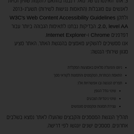
3. אתר האינטרנט של מאל"ו נבנה בהתאם לתקנות שוויון זכויות
לאנשים עם מוגבלות (התאמות נגישות לשירות) תשע"ג-2013
ולתקן
W3C's Web Content Accessibility Guidelines
2.0, level AA
. הבדיקות נבחנו לתאימות הגבוהה ביותר עבור
דפדפנים
Chrome
ו-
Internet Explorer
.
אנו ממשיכים להשקיע מאמצים בהנגשת האתר. האתר מציע
מגוון שירותי הנגשה:
ניווט והפעלה מלאים באמצעות המקלדת
התאמת הכותרות, הטקסטים והתמונות לקוראי מסך
תפריט הנגשה ובו אפשרויות אלו:
שינוי גודל הגופן
שינוי ניגודיות הצבעים
עצירת תמונות וטקסטים מונפשים
תהליך הנגשת המסמכים והקבצים שהועלו לאתר נמצא בשלבים
אחרונים. מסמכים ישנים יונגשו לפי דרישה.