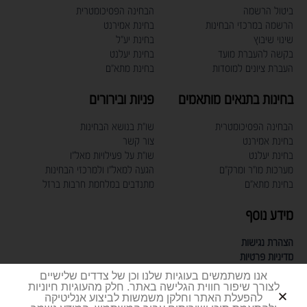
ביטול הרשמה
הבחינה הפסיכומטרית
הרשמה במרכזי הבחינות
בחינת אמירנט
שינוי שיבוץ
בחינת יע"ל
בקשה להעברת מועד
בחינת יעלנט
העברת ציונים למוסדות
בחינת מתא"ם
בחינות בתנאים מותאמים
פניות ובירורים
הבחינה הפסיכומטרית
שו"ת בנושא הבחינות
בחינת אמירנט
צור קשר
בחינת יעלנט
שו"ת על פעילויות מאל"ו
מערכות מו"ר ומרק"ם
הגעה למאל"ו ולמרכזי הבחינות
בחינת מתא"ם
מתנדבים במלחמת חרבות ברזל
מידע נוסף
הצהרת נגישות
מדיניות פרטיות
תעודת תקן אבטחת מידע
אנו משתמשים בעוגיות שלנו וכן של צדדים שלישיים
דרושים
לצורך שיפור חווית הגלישה באתר. חלק מהעוגיות חיוניות
להפעלת האתר וחלקן משמשות לביצוע אנליטיקה