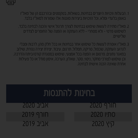
הבעלות וזכויות היוצרים בבחינות, בשאלות, בטקסטים ובהרכבם הן של מאל"ו
באופן בלעדי ומלא, וכל הזכויות ביצירות מוגנות אלו שמורות למאל"ו בלבד.
מאל"ו מתירה לעשות שימוש בבחינות לצורך תרגול אישי והכנה לבחינה בלבד,
לשימוש פרטי - ולא מסחרי - ללא העתקה או הפצה של החומרים לצדדים
שלישיים.
מאל"ו אוסרת לעשות כל שימוש אחר בבחינות או בכל חלק מהן, לרבות ומבלי
לגרוע: העתקה, שכפול, סריקה, תמלול, תרגום, עיבוד, יצירת יצירה נגזרת, שילוב
במאגר נתונים, פרסום או הפצה בכל אמצעי, שימוש במסגרת קורס/כיתה/הדרכה,
וכן שימוש לצורכי מחקר, ניסוי, סקר, שאלון, הערכה, אימון מודל או כל פעילות
אחרת שאינה הכנה אישית לבחינה.
-
בחינות להתנסות
חורף 2020
אביב 2020
סתיו 2020
חורף 2019
קיץ 2020
אביב 2019