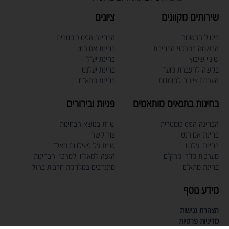
שירותים מקוונים
ציונים
ביטול הרשמה
הבחינה הפסיכומטרית
הרשמה במרכזי הבחינות
בחינת אמירנט
שינוי שיבוץ
בחינת יע"ל
בקשה להעברת מועד
בחינת יעלנט
העברת ציונים למוסדות
בחינת מתא"ם
בחינות בתנאים מותאמים
פניות ובירורים
הבחינה הפסיכומטרית
שו"ת בנושא הבחינות
בחינת אמירנט
צור קשר
בחינת יעלנט
שו"ת על פעילויות מאל"ו
מערכות מו"ר ומרק"ם
הגעה למאל"ו ולמרכזי הבחינות
בחינת מתא"ם
מתנדבים במלחמת חרבות ברזל
מידע נוסף
הצהרת נגישות
מדיניות פרטיות