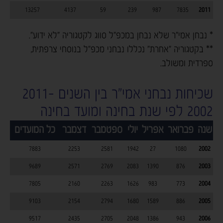
13257
4137
59
239
987
7835
2011
* נבחן אמי"ר שלא נבחן במכפ"ל סווג לקטגוריה "לא ידוע".
** בקטגוריה "אחרת" נכללו נבחני מכפ"ל בנוסחי צרפתית,
ספרדית ומשולב.
שכיחות נבחני אמי"ר בין השנים 2011-
2002 לפי שנת בחינה ומועד בחינה
שנה
פברואר
אפריל
יולי
ספטמבר
דצמבר
כל המועדים
7883
2253
2581
1942
27
1080
2002
9689
2571
2769
2083
1390
876
2003
7805
2160
2263
1626
983
773
2004
9103
2154
2794
1680
1589
886
2005
9517
2435
2705
2048
1386
943
2006