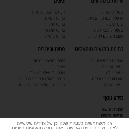
שירותים מקוונים
ציונים
ביטול הרשמה
הבחינה הפסיכומטרית
הרשמה במרכזי הבחינות
בחינת אמירנט
שינוי שיבוץ
בחינת יע"ל
בקשה להעברת מועד
בחינת יעלנט
העברת ציונים למוסדות
בחינת מתא"ם
בחינות בתנאים מותאמים
פניות ובירורים
הבחינה הפסיכומטרית
שו"ת בנושא הבחינות
בחינת אמירנט
צור קשר
בחינת יעלנט
שו"ת על פעילויות מאל"ו
מערכות מו"ר ומרק"ם
הגעה למאל"ו ולמרכזי הבחינות
בחינת מתא"ם
מתנדבים במלחמת חרבות ברזל
מידע נוסף
הצהרת נגישות
מדיניות פרטיות
תעודת תקן אבטחת מידע
אנו משתמשים בעוגיות שלנו וכן של צדדים שלישיים
דרושים
לצורך שיפור חווית הגלישה באתר. חלק מהעוגיות חיוניות