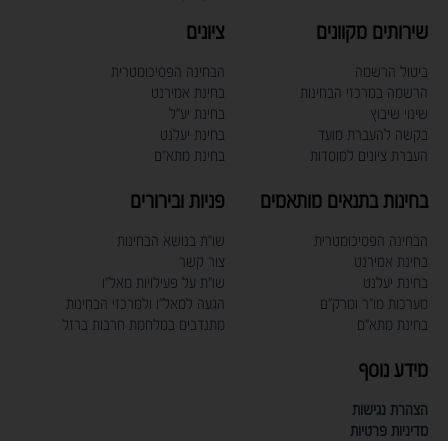
שירותים מקוונים
ציונים
ביטול הרשמה
הבחינה הפסיכומטרית
הרשמה במרכזי הבחינות
בחינת אמירנט
שינוי שיבוץ
בחינת יע"ל
בקשה להעברת מועד
בחינת יעלנט
העברת ציונים למוסדות
בחינת מתא"ם
בחינות בתנאים מותאמים
פניות ובירורים
הבחינה הפסיכומטרית
שו"ת בנושא הבחינות
בחינת אמירנט
צור קשר
בחינת יעלנט
שו"ת על פעילויות מאל"ו
מערכות מו"ר ומרק"ם
הגעה למאל"ו ולמרכזי הבחינות
בחינת מתא"ם
מתנדבים במלחמת חרבות ברזל
מידע נוסף
הצהרת נגישות
מדיניות פרטיות