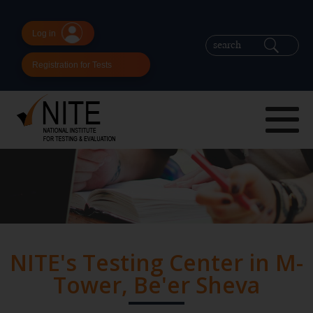
Log in
Registration for Tests
NITE's Testing Center in M-
Tower, Be'er Sheva