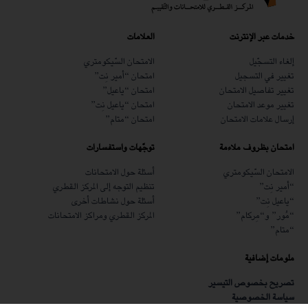
خدمات عبر الإنترنت
العلامات
إلغاء التسجّيل
الامتحان السّيكومتري
تغيير في التسجيل
امتحان “أمير نِت”
تغيير تفاصيل الامتحان
امتحان “ياعيل”
تغيير موعد الامتحان
امتحان “ياعيل نِت”
إرسال علامات الامتحان
امتحان “متام”
امتحان بظروف ملاءمة
توجّهات واستفسارات
الامتحان السّيكومتري
أسئلة حول الامتحانات
“أمير نِت”
تنظيم التوجه إلى المركز القطري
“ياعيل نِت”
أسئلة حول نشاطات أخرى
“مُور” و“مِركام”
المركز القطري ومراكز الامتحانات
“متام”
ملومات إضافية
تصريح بخصوص التيسير
سياسة الخصوصية