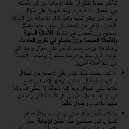
تتأخر عنده! تذكّر أنّ عليك الإجابة عن كل الأسئلة
في الفصل. إذا تأخّرت وقتا طويلا على سؤال
واحد، فلن يبقى لديك وقتٌ كافٍ للإجابة عن الأسئلة
الأخرى، والتي من المحتمل أن تجيب عنها بشكل
صحيح وأن تحصل على نقاط.
للأسئلة السهلة
وللأسئلة الصعبة وزنٌ متساوٍ في تقرير العلامة
،
ولذلك فلا يوجد سبب للتأخر على سؤال واحد. في
الوقت الذي ستوفّره ربما سيكون بإمكانك الإجابة
عن عدّة أسئلة أخرى.
إذا كنت تعتقد بأنّك قادر على الإجابة عن السؤال
ولكنك بحاجة إلى بعض الوقت الإضافي، ضع
علامة على السؤال وعدْ إليه لاحقًا. إذا تبقّى لك وقتٌ
في نهاية الفصل، عدْ إلى كلّ الأسئلة التي وضعت
عليها علامات وحاول حلّها.
إذا كنت تُقدّر بأنّك حتى لو كرّستَ وقتًا إضافيا
للسؤال فلن تستطيع حلّه؛
خمّن الإجابة!
ليس
بالضرورة أن يكون التخمين عشوائيًّا. ربما سيكون