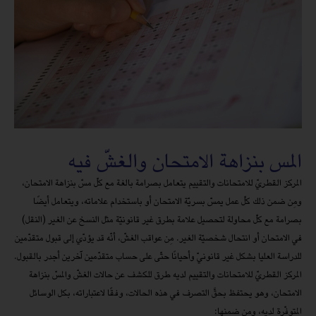
المس بنزاهة الامتحان والغشّ فيه
المركز القطريّ للامتحانات والتقييم يتعامل بصرامة بالغة مع كلّ مسّ بنزاهة الامتحان،
ومِن ضمن ذلك كلّ عمل يمسّ بسريّة الامتحان أو باستخدام علاماته، ويتعامل أيضًا
بصرامة مع كلّ محاولة لتحصيل علامة بطرق غير قانونيّة مثل النسخ عن الغير (النقل)
في الامتحان أو انتحال شخصيّة الغير. مِن عواقب الغشّ، أنّه قد يؤدّي إلى قبول متقدّمين
للدراسة العليا بشكل غير قانونيّ وأحيانًا حتّى على حساب متقدّمين آخرين أجدر بالقبول.
المركز القطريّ للامتحانات والتقييم لديه طرق للكشف عن حالات الغشّ والمسّ بنزاهة
الامتحان، وهو يحتفظ بحقَّ التصرف في هذه الحالات، وفقًا لاعتباراته، بكل الوسائل
المتوفّرة لديه، ومن ضمنها: