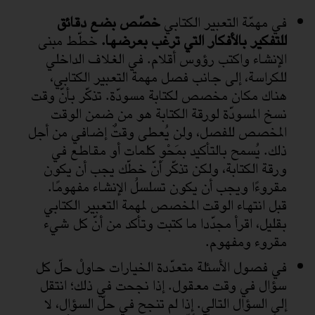
في مهمّة التعبير الكتابي
خصّص بضع دقائق
للتفكير بالأفكار التي ترغب بعرضها.
خطّط مبنى
الإنشاء واكتب رؤوس أقلام. في الغلاف الداخلي
للكراسة، إلى جانب فصل مهمة التعبير الكتابي،
هناك مكان مخصص لكتابة مسودّة. تذكّر بأنّ وقت
نسخ المسودّة لورقة الكتابة هو من ضمن الوقت
المخصص للفصل، ولن يُعطى وقتٌ إضافي من أجل
ذلك. يُسمح بالتأكيد بمَحْوِ كلمات أو مقاطع في
ورقة الكتابة، ولكن تذكّر أنّ خطّك يجب أن يكون
مقروءًا ويجب أن يكون تسلسلُ الإنشاء مفهومًا.
قبل انتهاء الوقت المخصص لمهمة التعبير الكتابي
بقليل، اقرأ مجدّدا ما كتبت وتأكد من أنّ كل شيء
مقروء ومفهوم.
في فصول الأسئلة متعدّدة الخيارات حاولْ حلّ كل
سؤال في وقت معقول. إذا نجحت في ذلك؛ انتقل
إلى السؤال التالي. إذا لم تنجح في حلّ السؤال، لا