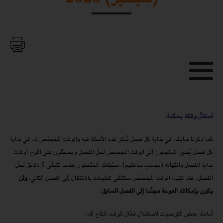
استغلّ وقتك بحكمة.
كما ذكرنا سابقا، في بداية كل فصل يُذكر عدد الأسئلة فيه والوقت المخصّص له. في بداية
كل فصل يُشير الممتحِنون إلى الوقت المخصص لحلّ الفصل ويسجّلون على اللوح أوقات
بداية الفصل وانتهائه (بحسب ساعتهم). سيُبلغك الممتحِنون عندما تتبقّى 5 دقائق لحلّ
الفصل. عند انتهاء الوقت المخصّص ستتلقّى تعليمات بالانتقال إلى الفصل التالي،
ولن
يكون بإمكانك العودة مجدّدا إلى الفصل السابق.
أمامك بعض التوصيات لاستغلال فعّال للوقت المتاح لك: