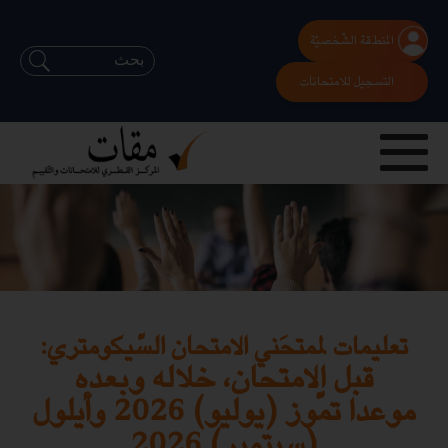
المنطقة الشّخصيّة
التسجيل للامتحانات
تعليمات لممتحَني الامتحان السّيكومتري:
قبل الامتحان، خلاله وبعده
موعدا تمّوز (يوليو) 2026 وأيلول
(سبتمبر) 2026