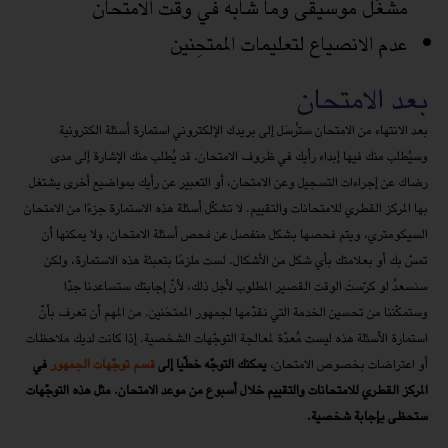
مشغّل موسيقى وما شابه في وقت الامتحان
عدم الانصياع لتعليمات الممتحِنين
بعد الامتحان
بعد الانتهاء من الامتحان ستُرسَل إلى بريدك الإلكتروني استمارة أسئلة الكترونية
وسيُطلب منك فيها إبداء رأيك في ظروف الامتحان. قد يُطلب منك الإشارة إلى مدى
رضاك عن إجراءات التسجيل وعن الامتحان، أو التعبير عن رأيك بمواضيع أخرى يشتغل
بها المركز القطري للامتحانات والتقييم. لا تشكّل أسئلة هذه الاستمارة جزءًا من الامتحان
السيكومتري، ويتم فحصها بشكل منفصل عن فحص أسئلة الامتحان، ولا يمكنها أن
تمسّ بك أو بعلامتك بأي شكل من الأشكال. لست ملزمًا بتعبئة هذه الاستمارة، ولكن
سنسعدُ لو كرّستَ الوقت القصير المطلوب لأجل ذلك، لأنّ إجابتك ستساعدنا جدّا
وستمكّننا من تحسين الخدمة التي نقدّمها لجمهور الممتحَنين. من المهم أن تعرف بأنّ
استمارة الأسئلة هذه ليست مُعدّة لمعالجة التوجّهات الشخصية. إذا كانت لديك ملاحظات
أو اعتراضات بخصوص الامتحان،
يمكنك التوجّه خطّيا إلى
قسم توجّهات الجمهور
في
المركز القطري للامتحانات والتقييم خلال أسبوع من موعد الامتحان. مثل هذه التوجّهات
ستحظى بإجابة شخصية.