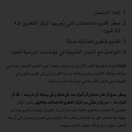
إلغاء الامتحان
حظْر تقديم الامتحانات التي يُجريها المركز القطريّ لمدّة
12 شهرًا
تقديم شكوى قضائيّة مدنيّة
التواصل مع اللجان التأديبيّة في مؤسّسات الدراسة العليا
انتباه!
انتحال شخصيّة الغير (كأن يُرسِل شخصٌ شخصًا غيره لتقديم الامتحان عنه) هي
مخالفة جنائيّة. الاشتباه بوقوع مخالفة من هذا النوع يؤدّي إلى تقديم شكوى في
الشرطة وفي اللجان التأديبيّة في مؤسّسات الدراسة العليا.
يحظر نسخ أو نشر امتحان أو أجزاء منه بأي شكل وبأي وسيلة، أو تدريسه - كلّه أو
أجزاء منه - دون إذن خطّي من المركز القطري للامتحانات والتقييم.
يقوم المركز
القطري للامتحانات والتقييم باتخاذ إجراءات إدارية، قانونية وإجراءات أخرى ضدّ من
ينتهك هذا الحظر. قبل بدء الامتحان يُطلب منك التوقيع على تصريح يصادق على أنّ هذا
الحظر معلوم لديك وبأنّك تتعهّد بالعمل بموجبه.