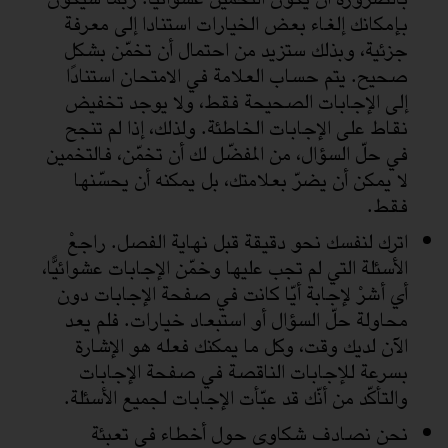
بإمكانك إلغاء بعض الخيارات استنادا إلى معرفة
جزئية، وبذلك ستزيد من احتمال أن تخمّن بشكل
صحيح. يتم حساب العلامة في الامتحان استنادًا
إلى الإجابات الصحيحة فقط، ولا يوجد تخفيض
نقاط على الإجابات الخاطئة. ولذلك، إذا لم تنجح
في حلّ السؤال، من المفضّل لك أن تخمّن، فالتخمين
لا يمكن أن يضرّ بعلامتك، بل يمكنه أن يحسّنها
فقط.
اترك لنفسك نحو دقيقة قبل نهاية الفصل. راجعْ
الأسئلة التي لم تجب عليها وخمّن الإجابات عشوائيًّا،
أي أشرْ لإجابة أيّا كانت في صفحة الإجابات دون
محاولة حلّ السؤال أو استبعاد خيارات. فلم يعد
الآن لديك وقت، وكل ما يمكنك فعله هو الإشارة
بسرعة للإجابات الناقصة في صفحة الإجابات
والتأكّد من أنّك قد عبّأت الإجابات لجميع الأسئلة.
نحن نصادف شكاوى حول أخطاء في تعبئة