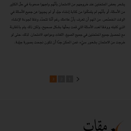
يشعر بعض الممتحَنين عند خروجهم من الامتحان بأنّهم واجهوا صعوبة في حلّ الكثير
من الأسئلة، أو بأنّهم لم يتمكّنوا من كتابة إنشاء جيّد أو لم يجيبوا عن جميع الأسئلة في
الوقت المخصّص. من المهم أن تعرف بأنّ علامتك رغم أنّنا تتحدّد وفقا لجودة الإنشاء
الذي كتبته ووفقا لعدد الأسئلة التي قمت بحلّها بشكل صحيح، ولكن ذلك يتم بالمقارنة
مع تحصيل جميع الممتحَنين في جميع الصيغ، اللغات ومواعيد الامتحان. لذلك، حتى لو
خرجت من الامتحان بشعور سيّء، فمن الممكن جدّا أن تكون نجحت بصورة جيّدة.
3
2
1