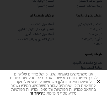
تغيير موعد الامتحان
امتحان “ياعيل نِت”
إرسال علامات الامتحان
امتحان “متام”
امتحان بظروف ملاءمة
توجّهات واستفسارات
الامتحان السّيكومتري
أسئلة حول الامتحانات
“أمير نِت”
تنظيم التوجه إلى المركز القطري
“ياعيل نِت”
أسئلة حول نشاطات أخرى
“مُور” و“مِركام”
المركز القطري ومراكز الامتحانات
“متام”
ملومات إضافية
تصريح بخصوص التيسير
سياسة الخصوصية
شهادة أمن المعلومات
אנו משתמשים בעוגיות שלנו וכן של צדדים שלישיים
مطلوب
לצורך שיפור חווית הגלישה באתר. חלק מהעוגיות חיוניות
להפעלת האתר וחלקן משמשות לביצוע אנליטיקה
ולהתאמת תוכן ושירותים עבור המשתמש. המידע נשמר
בהתאם למדיניות הפרטיות של מאלו. מדיניות הפרטיות
ומידע נוסף מופיעות ב
קישור זה
Y&A בניית אתרים
|
עיצוב ממשק משתמש