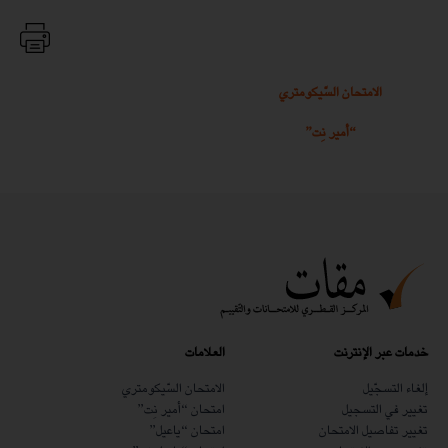
الامتحان السّيكومتري
“أمير نِت”
خدمات عبر الإنترنت
العلامات
إلغاء التسجّيل
الامتحان السّيكومتري
تغيير في التسجيل
امتحان “أمير نِت”
تغيير تفاصيل الامتحان
امتحان “ياعيل”