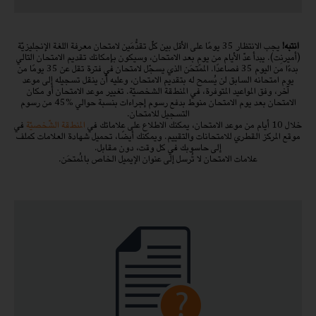
انتبه!
يجب الانتظار 35 يومًا على الأقل بين كلّ تقدُّمَين لامتحان معرفة اللغة الإنجليزيّة
(أميرنِت). يبدأ عدّ الأيام من يومٍ بعد الامتحان، وسيكون بإمكانك تقديم الامتحان التالي
بدءًا من اليوم 35 فصاعدًا. الممتحَن الذي يسجّل لامتحان في فترة تقل عن 35 يومًا من
يوم امتحانه السابق لن يُسمح له بتقديم الامتحان، وعليه أن ينقل تسجيله إلى موعد
آخر، وفق المواعيد المتوفرة، في المنطقة الشخصيّة. تغيير موعد الامتحان أو مكان
الامتحان بعد يوم الامتحان منوط بدفع رسوم إجراءات بنسبة حوالي %45 من رسوم
التسجيل للامتحان.
خلال 10 أيام من موعد الامتحان، يمكنك الاطلاع على علاماتك في
المنطقة الشّخصيّة
في
موقع المركز القطري للامتحانات والتقييم. ويمكنك أيضًا، تحميل شهادة العلامات كملف
إلى حاسوبك في كل وقت، دون مقابل.
علامات الامتحان لا تُرسل إلى عنوان الإيميل الخاص بالمُمتحَن.