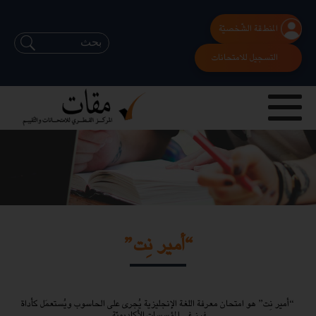
المنطقة الشّخصيّة
التسجيل للامتحانات
“أمير نِت”
“أمير نِت” هو امتحان معرفة اللغة الإنجليزية يُجرى على الحاسوب ويُستعمَل كأداة
فرز في المؤسسات الأكاديميّة.