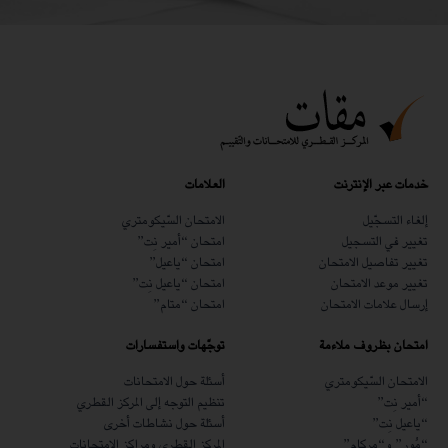
خدمات عبر الإنترنت
العلامات
إلغاء التسجّيل
الامتحان السّيكومتري
تغيير في التسجيل
امتحان “أمير نِت”
تغيير تفاصيل الامتحان
امتحان “ياعيل”
تغيير موعد الامتحان
امتحان “ياعيل نِت”
إرسال علامات الامتحان
امتحان “متام”
امتحان بظروف ملاءمة
توجّهات واستفسارات
الامتحان السّيكومتري
أسئلة حول الامتحانات
“أمير نِت”
تنظيم التوجه إلى المركز القطري
“ياعيل نِت”
أسئلة حول نشاطات أخرى
“مُور” و“مِركام”
المركز القطري ومراكز الامتحانات