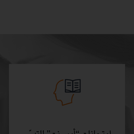
امتحانات “أمير نِت” للتدرّب