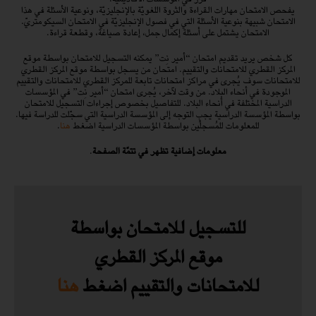
يفحص الامتحان مهارات القراءة والثروة اللغويّة بالإنجليزيّة، ونوعية الأسئلة في هذا
الامتحان شبيهة بنوعية الأسئلة التي في فصول الإنجليزيّة في الامتحان السيكومتريّ.
الامتحان يشتمل على أسئلة إكمال جمل، إعادة صياغة، وقطعة قراءة.
كل شخص يريد تقديم امتحان “أمير نِت” يمكنه التسجيل للامتحان بواسطة موقع
المركز القطري للامتحانات والتقييم. امتحان من يسجل بواسطة موقع المركز القطري
للامتحانات سوف يُجرى في مراكز امتحانات تابعة للمركز القطري للامتحانات والتقييم
الموجودة في أنحاء البلاد. من وقت لآخر، يُجرى امتحان “أمير نِت” في المؤسسات
الدراسية المختلفة في أنحاء البلاد. للتفاصيل بخصوص إجراءات التسجيل للامتحان
بواسطة المؤسسة الدراسية يجب التوجه إلى المؤسسة الدراسية التي سجّلت للدراسة فيها.
للمعلومات للمُسجلِّين بواسطة المؤسسات الدراسية اضغط
هنا
.
معلومات إضافية تظهر في تتمّة الصفحة
.
للتسجيل للامتحان بواسطة
موقع المركز القطري
للامتحانات والتقييم اضغط
هنا