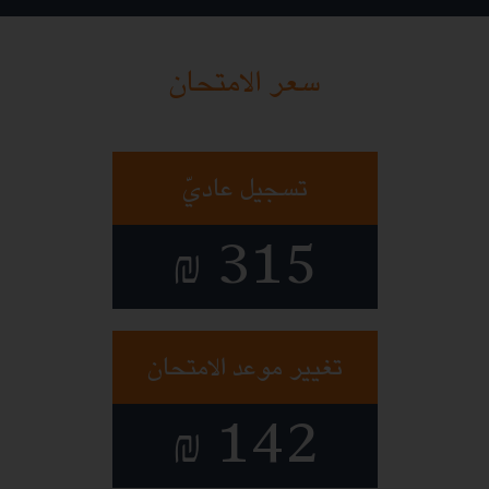
سعر الامتحان
تسجيل عاديّ
315
₪
تغيير موعد الامتحان
142
₪