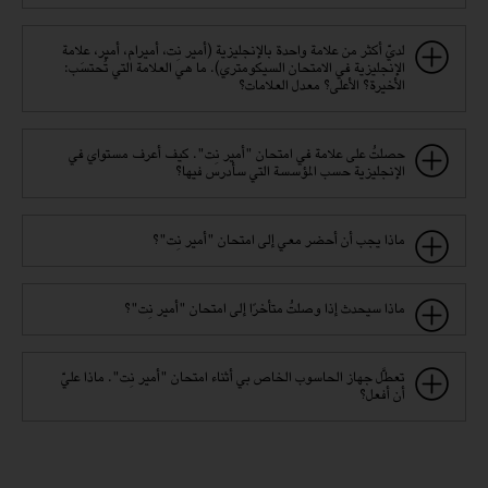
لديّ أكثر من علامة واحدة بالإنجليزية (أمير نِت، أميرام، أمير، علامة
الإنجليزية في الامتحان السيكومتري). ما هي العلامة التي تُحتسَب:
الأخيرة؟ الأعلى؟ معدل العلامات؟
حصلتُ على علامة في امتحان "أمير نِت". كيف أعرف مستواي في
الإنجليزية حسب المؤسسة التي سأدرس فيها؟
ماذا يجب أن أحضر معي إلى امتحان "أمير نِت"؟
ماذا سيحدث إذا وصلتُ متأخرًا إلى امتحان "أمير نِت"؟
تعطَّل جهاز الحاسوب الخاص بي أثناء امتحان "أمير نِت". ماذا عليّ
أن أفعل؟