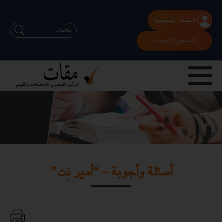
المنطقة الشّخصيّة
التسجيل للامتحانات
أسئلة وأجوبة - “أمير نِت”