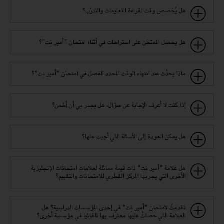
هل يُخصص وقت لقراءة التعليمات والتدرّب؟
هل يحصل الممتحَن على استراحات في أثناء امتحان "أمير نِت"؟
ماذا يحدُث عند انتهاء الوقت المحدد للفصل في امتحان "أمير نِت"؟
إذا كنت لا أعرف الإجابة عن سؤال، هل يجدر بي أن أخمن؟‎
هل يمكن العودة إلى الأسئلة التي أجبت عنها؟
هل علامة "أمير نِت" ذات قيمة مماثلة لعلامات امتحانات الإنجليزية
الأخرى التي يجريها المركز القطري للامتحانات والتقييم؟
تقدمتُ لامتحان "أمير نِت" في إحدى المؤسسات الدراسية؟ هل
العلامة التي حصلتُ عليها معترف بها تلقائيا في مؤسسة أخرى؟