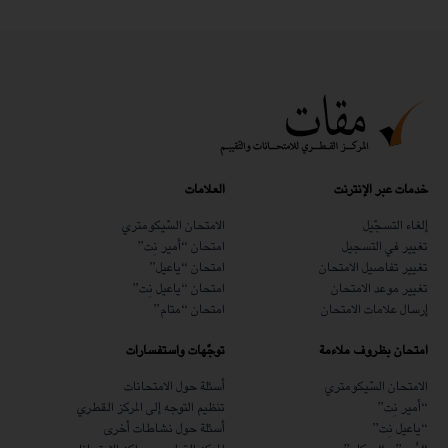
خدمات عبر الإنترنت
العلامات
إلغاء التسجّيل
الامتحان السّيكومتري
تغيير في التسجيل
امتحان “أمير نِت”
تغيير تفاصيل الامتحان
امتحان “ياعيل”
تغيير موعد الامتحان
امتحان “ياعيل نِت”
إرسال علامات الامتحان
امتحان “متام”
امتحان بظروف ملاءمة
توجّهات واستفسارات
الامتحان السّيكومتري
أسئلة حول الامتحانات
“أمير نِت”
تنظيم التوجه إلى المركز القطري
“ياعيل نِت”
أسئلة حول نشاطات أخرى