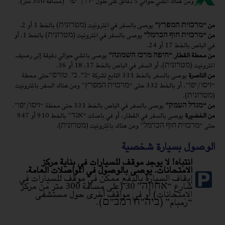
ومن هناك المشي حوالي 5 دقائق على طول “דרך יפו” (مسافة 350 متر).
-
من “מרכזית המפרץ”
يوصى بالسفر في المِترونِيت (מטרונית) بالخط 1 أو 2.
من “מרכזית חוף הכרמל”
يوصى بالسفر في المِترونِيت (מטרונית) بالخط 1، أو
في الباص بالخط 17 أو 24.
من محطة القطار “חיפה מרכז השמונה”
يوصى بالمشي حوالي دقيقة إلى رصيف
المِترونِيت (מטרונית)، أو السفر في الباص بالخط 17، 18 أو 36.
من الناصرة
يوصى بالسفر بالخط 331 التابع لشركة “ג’י. בי. טורס”حتى محطة
“זיסו/יפו”، أو بالخط 332 حتى “מרכזית המפרץ” ومن هناك السفر بالمِترونِيت
(מטרונית).
من “מגדל העמק”
يوصى بالسفر في الباص بالخط 331 حتى محطة “זיסו/יפו”.
من الخضيرة
يوصى بالسفر في القطار، أو في باصات “אגד” بالخط 910 أو 947
حتى “מרכזית חוף הכרמל” ومن هناك بالمِترونِيت (מטרונית).
الوصول بسيارة شخصية
انتباه! لا يوجد موقف للسيارات في بناية مركز
الامتحانات. يوصى بالوصول في المواصلات العامة.
إيقاف السيارة بالدفع ممكن في موقف للسيارات في
شارع “אחווה” 30 (على مسافة 300 متر من مركز
الامتحانات) أو في مواقف أخرى حول مستشفى
“رَمبام” (ביה”ח רמב”ם).