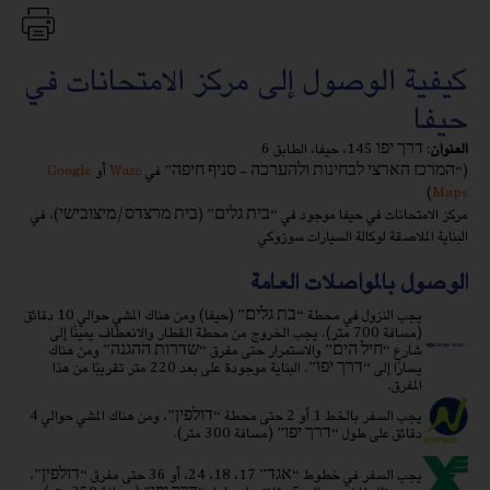
كيفية الوصول إلى مركز الامتحانات في
حيفا
العنوان
: דרך יפו 145، حيفا، الطابق 6
(“המרכז הארצי לבחינות ולהערכה - סניף חיפה” في
Waze
أو
Google
)
Maps
مركز الامتحانات في حيفا موجود في “בית גלים” (בית מרצדס/מיצובישי)، في
البناية الملاصقة لوكالة السيارات سوزوكي
الوصول بالمواصلات العامة
يجب النزول في محطة “בת גלים” (حيفا) ومن هناك المشي حوالي 10 دقائق
(مسافة 700 متر). يجب الخروج من محطة القطار والانعطاف يمينًا إلى
شارع “חיל הים” والاستمرار حتى مفرق “שדרות ההגנה” ومن هناك
يسارًا إلى “דרך יפו”. البناية موجودة على بعد 220 متر تقريبًا من هذا
المفرق.
يجب السفر بالخط 1 أو 2 حتى محطة “דולפין”، ومن هناك المشي حوالي 4
دقائق على طول “דרך יפו” (مسافة 300 متر).
يجب السفر في خطوط “אגד” 17، 18، 24، أو 36 حتى مفرق “דולפין”،