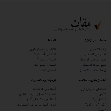
خدمات عبر الإنترنت
العلامات
إلغاء التسجّيل
الامتحان السّيكومتري
تغيير في التسجيل
امتحان “أمير نِت”
تغيير تفاصيل الامتحان
امتحان “ياعيل”
تغيير موعد الامتحان
امتحان “ياعيل نِت”
إرسال علامات الامتحان
امتحان “متام”
امتحان بظروف ملاءمة
توجّهات واستفسارات
الامتحان السّيكومتري
أسئلة حول الامتحانات
“أمير نِت”
تنظيم التوجه إلى المركز القطري
“ياعيل نِت”
أسئلة حول نشاطات أخرى
“مُور” و“مِركام”
المركز القطري ومراكز الامتحانات
“متام”