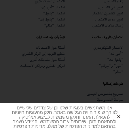
إلغاء التسجّيل
الامتحان السّيكومتري
تغيير في التسجيل
امتحان “أمير نِت”
تغيير تفاصيل الامتحان
امتحان “ياعيل”
تغيير موعد الامتحان
امتحان “ياعيل نِت”
إرسال علامات الامتحان
امتحان “متام”
امتحان بظروف ملاءمة
توجّهات واستفسارات
الامتحان السّيكومتري
أسئلة حول الامتحانات
“أمير نِت”
تنظيم التوجه إلى المركز القطري
“ياعيل نِت”
أسئلة حول نشاطات أخرى
“مُور” و“مِركام”
المركز القطري ومراكز الامتحانات
“متام”
ملومات إضافية
تصريح بخصوص التيسير
سياسة الخصوصية
شهادة أمن المعلومات
אנו משתמשים בעוגיות שלנו וכן של צדדים שלישיים
مطلوب
לצורך שיפור חווית הגלישה באתר. חלק מהעוגיות חיוניות
להפעלת האתר וחלקן משמשות לביצוע אנליטיקה
ולהתאמת תוכן ושירותים עבור המשתמש. המידע נשמר
בהתאם למדיניות הפרטיות של מאלו. מדיניות הפרטיות