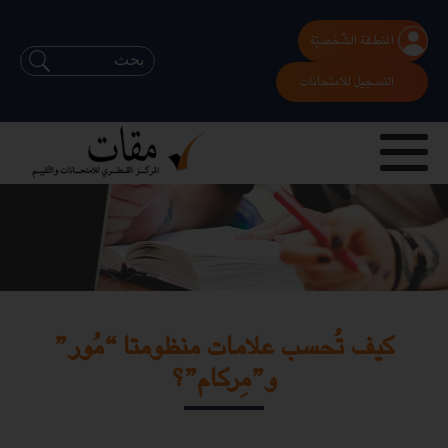
المنطقة الشّخصيّة
التسجيل للامتحانات
كيف تُحسب علامات منظومتا “مُور”
و”مِركام”؟