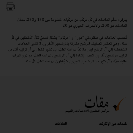
يتراوح سلّم العلامات في كلّ مركّب من مركّبات المنظومة بين 150 و250. معدّل
العلامات هو 200، والانحراف المعياري هو 20.
تُحسب العلامات في منظومتي “مور” و “مركام” بشكل نسبيّ لكلّ المُمتحَنين في كلّ
سنة، وهي تعكس تصنيف المرشح مقارنة بالمرشحين الآخرين. لا تشير العلامات
المنخفضة إلى أنّ المرشح ليس ملائمًا لدراسة الطبّ، بل تشير فقط إلى أن ترتيبه أقل من
ترتيب مرشحين آخرين. تجدر الإشارة إلى أن المرشحين لدراسة الطبّ هم ذوو قدرات
عالية جدًا، وأنّ كثير من المرشحين الجيدين لا يُقبلون لدراسة الطبّ كلّ سنة.
خدمات عبر الإنترنت
العلامات