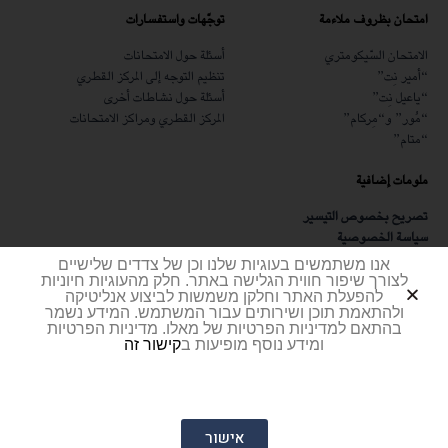
امتحان بظروف ملاءمة
توجّهات واستفسارات
الامتحان السّيكومتري
أسئلة حول الامتحانات
“أمير نِت”
تنظيم التوجه إلى المركز القطري
“ياعيل نِت”
أسئلة حول نشاطات أخرى
“مُور” و“مِركام”
المركز القطري ومراكز الامتحانات
“متام”
ملومات إضافية
تصريح بخصوص التيسير
سياسة الخصوصية
شهادة أمن المعلومات
אנו משתמשים בעוגיות שלנו וכן של צדדים שלישיים
مطلوب
לצורך שיפור חווית הגלישה באתר. חלק מהעוגיות חיוניות
להפעלת האתר וחלקן משמשות לביצוע אנליטיקה
ולהתאמת תוכן ושירותים עבור המשתמש. המידע נשמר
בהתאם למדיניות הפרטיות של מאלו. מדיניות הפרטיות
ומידע נוסף מופיעות ב
קישור זה
Y&A בניית אתרים
|
עיצוב ממשק משתמש
© جميع الحقوق محفوظة.
אישור