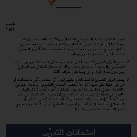
تعود الملكيّة والحقوق الفكريّة في الامتحانات والأسئلة والنصوص وترتيبها
ومركّباتها إلى المركز القطريّ للامتحانات والتقييم وحده، على نحو حصريّ
وكامل، وجميع الحقوق في هذه المصنّفات المحميّة محفوظة للمركز القطريّ
للامتحانات والتقييم وحده دون سواه.
يسمح المركز القطريّ للامتحانات والتقييم باستعمال الامتحانات لغرض التدرّب
الشخصيّ والاستعداد للامتحان فقط، وذلك للاستعمال الخاصّ غير التجاريّ،
ومن دون نسخ الموادّ أو توزيعها على أطراف ثالثة.
يحظر المركز القطريّ للامتحانات والتقييم إجراء أيّ استعمال آخر للامتحانات أو
لأيّ جزء منها، على سبيل المثال لا الحصر: النسخ، والتصوير، والمسح الضوئيّ،
والتفريغ النصّيّ، والترجمة، والمعالجة، واشتقاق أعمال أخرى ترتكز إليها،
والدمج في قاعدة بيانات، والنشر أو التوزيع بأيّ وسيلة، والاستعمال في إطار
دورة/صفّ/إرشاد، وكذلك الاستعمال لأغراض البحث أو في التجارب أو
الاستطلاع أو الاستبيان أو التقييم أو تدريب النماذج أو أيّ نشاط آخر لا يندرج
ضمن الاستعداد الشخصيّ للامتحان.
-
امتحانات للتدرّب