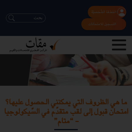
المنطقة الشّخصيّة
التسجيل للامتحانات
ما هي الظروف التي يمكنني الحصول عليها؟
امتحان قبول إلى لقب متقدّم في السّيكولوجيا
- “متام”