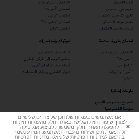
إلغاء التسجّيل
الامتحان السّيكومتري
تغيير في التسجيل
امتحان “أمير نِت”
تغيير تفاصيل الامتحان
امتحان “ياعيل”
تغيير موعد الامتحان
امتحان “ياعيل نِت”
إرسال علامات الامتحان
امتحان “متام”
امتحان بظروف ملاءمة
توجّهات واستفسارات
الامتحان السّيكومتري
أسئلة حول الامتحانات
“أمير نِت”
تنظيم التوجه إلى المركز القطري
“ياعيل نِت”
أسئلة حول نشاطات أخرى
“مُور” و“مِركام”
المركز القطري ومراكز الامتحانات
“متام”
ملومات إضافية
تصريح بخصوص التيسير
سياسة الخصوصية
شهادة أمن المعلومات
אנו משתמשים בעוגיות שלנו וכן של צדדים שלישיים
مطلوب
לצורך שיפור חווית הגלישה באתר. חלק מהעוגיות חיוניות
להפעלת האתר וחלקן משמשות לביצוע אנליטיקה
ולהתאמת תוכן ושירותים עבור המשתמש. המידע נשמר
בהתאם למדיניות הפרטיות של מאלו. מדיניות הפרטיות