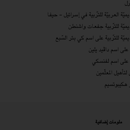
رل
اديميّة العربيّة للتّربية في إسرائيل - حيفا
كاديميّة للتّربية جفعات واشنطن
اديميّة للتّربية على اسم كي بئر السّبع
ية على اسم داڤيد يلين
بية على اسم لفنسكي
 لتأهيل المعلّمين
ر هكيبوتسيم
ملومات إضافية