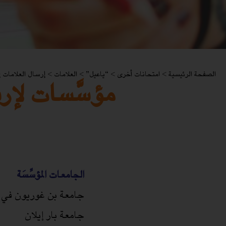
الصفحة الرئيسية
>
امتحانات أخرى
>
“ياعيل”
>
العلامات
>
إرسال العلامات إ
مؤسَّسات لإر
الجامعات المؤسِّسَة
جامعة بن غوريون في ا
جامعة بار إيلان