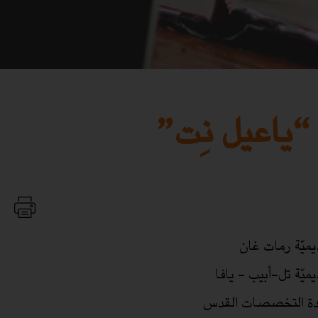
“ياعيل نِت”
اديميّة رمات غان
اديميّة تل-أبيب - يافا
عددة التخصصات القدس