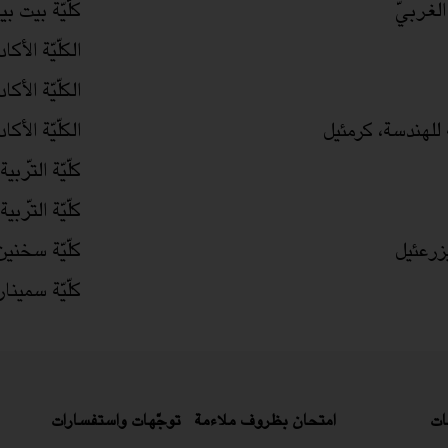
 الغربيّ
كلّيّة بيت بي
الكلّيّة الأك
الكلّيّة الأ
ّة للهندسة، كرمئيل
الكلّيّة الأك
كلّيّة التّرب
كلّيّة التّر
يزرعئيل
كلّيّة سخنين
كلّيّة سمينا
ات
امتحان بظروف ملاءمة
توجّهات واستفسارات