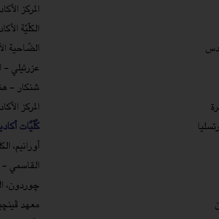
المركز الأكا
الكلّيّة الأك
قدس
الضّاحية الأ
عزرئيلي - ال
شنكار - هن
رة
المركز الأك
رتسليا
كُلّيَّات أكادي
أورانيم، الكلي
القاسمي - كلّ
چوردون، الكلّ
ن
معهد ڤينچيط،