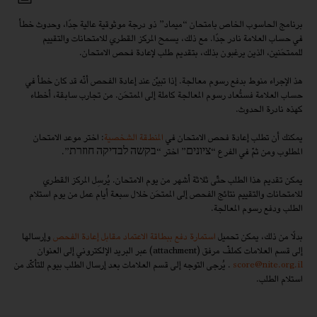
برنامج الحاسوب الخاص بامتحان “ميماد” ذو درجة موثوقية عالية جدًا، وحدوث خطأ
في حساب العلامة نادر جدًا. مع ذلك، يسمح المركز القطري للامتحانات والتقييم
للممتحَنين، الذين يرغبون بذلك، بتقديم طلب لإعادة فحص الامتحان.
هذ الإجراء منوط بدفع رسوم معالجة. إذا تبيّن عند إعادة الفحص أنّه قد كان خطأ في
حساب العلامة فستُعاد رسوم المعالجة كاملة إلى الممتحَن. من تجارب سابقة، أخطاء
كهذه نادرة الحدوث.
يمكنك أن تطلب إعادة فحص الامتحان في
المنطقة الشخصية
: اختر موعد الامتحان
المطلوب ومن ثمّ في الفرع “ציונים” اختر “בקשה לבדיקה חוזרת”.
يمكن تقديم هذا الطلب حتّى ثلاثة أشهر من يوم الامتحان. يُرسِل المركز القطري
للامتحانات والتقييم نتائج الفحص إلى الممتحَن خلال سبعة أيام عمل من يوم استلام
الطلب ودفع رسوم المعالجة.
بدلًا من ذلك، يمكن تحميل
استمارة دفع ببطاقة الاعتماد مقابل إعادة الفحص
وإرسالها
إلى قسم العلامات كملفّ مرفق (attachment) عبر البريد الإلكتروني إلى العنوان
score@nite.org.il
. يُرجى التوجه إلى قسم العلامات بعد إرسال الطلب بيوم للتأكّد من
استلام الطلب.