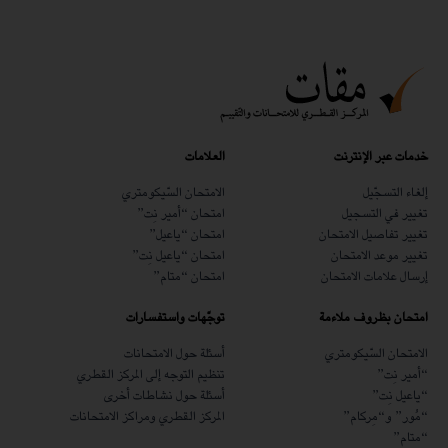
خدمات عبر الإنترنت
العلامات
إلغاء التسجّيل
الامتحان السّيكومتري
تغيير في التسجيل
امتحان “أمير نِت”
تغيير تفاصيل الامتحان
امتحان “ياعيل”
تغيير موعد الامتحان
امتحان “ياعيل نِت”
إرسال علامات الامتحان
امتحان “متام”
امتحان بظروف ملاءمة
توجّهات واستفسارات
الامتحان السّيكومتري
أسئلة حول الامتحانات
“أمير نِت”
تنظيم التوجه إلى المركز القطري
“ياعيل نِت”
أسئلة حول نشاطات أخرى
“مُور” و“مِركام”
المركز القطري ومراكز الامتحانات
“متام”