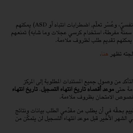
الممتحَنون ذوو إعاقة تتطلب، بنظرهم، امتحانا بظروف ملاءمة (عائق طبيّ، جسديّ أو نفسيّ، وعُسْر تعلّم, اضطرابات انتباه أو ASD) يمكنهم
، سمنة مفرطة، استخدام كرسي عجلات وما شابه) تمنعهم
 يمكنهم تقديم طلب لظروف ملاءمة.
الجته تظهر
هنا
.
أكد من وصول جميع المستندات المطلوبة إلى المركز
مة حتى
موعد أقصاه تاريخ انتهاء التسجيل
.
تاريخ انتهاء
 بخصوص الامتحان بظروف ملاءمة.
للامتحانات والتقييم بحقّه في أن يطلب من مقدّمي الطلب بيانات ونتائج
ي الشهر الأخير قبل موعد انتهاء التسجيل لن يتمكّن من