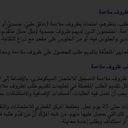
ظروف ملاءمة
ة. الممتحَنون الذين لديهم ظروف جسدية (مثل حمْل متقدّم
ي والجلوس فيه، أو من الجلوس على مقعد مع ذراع للكتابة،
والمعايير المتعلّقة بتقديم طلب للحصول على ظروف ملاءمة ومع
لب ظروف ملاءمة
روف ملاءمة التسجيل للامتحان السيكومتري، بالإضافة إلى الت
ل تقديم الطلب المفصلة في تعليمات تقديم طلب لظروف ملاء
جب أن تصل فيه الطلبات، المستندات الإضافية والاستئنافات
قد يستمرّ فحص المستندات حتى 25 يوم عمل. يحتفظ المركز القطري 
لك التي حصل عليها منهم. من شبه المؤكّد أنّ مَن قدّم طلبه ف
أو استئناف وطلب إعادة معاينة.