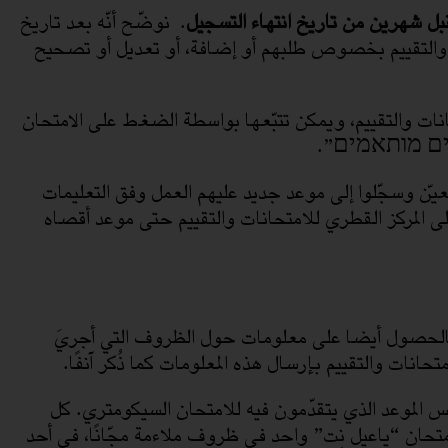
بل شهرين من تاريخ انتهاء التسجيل
. نوضّح أنّه بعد تاريخ
ات والتقييم بخصوص طلبهم أو إضافة، أو تعديل أو تصحيح
ت والتقييم، ويمكن تتبّعها بواسطة الضغط على الامتحان
נאים מותאמים”.
ّن وسجّلوا إلى موعد جديد عليهم العمل وفق التعليمات
ى المركز القطري للامتحانات والتقييم حتى موعد أقصاه
ا بالحصول أيضا على معلومات حول الظروف التي أجريَ
انات والتقييم بإرسال هذه المعلومات كما ذُكر آنفًا.
فس الموعد الذي يتقدّمون فيه للامتحان السيكومتري. كل
متحان “ياعيل نِت” واحد في ظروف ملاءمة مجّانًا، في أحد