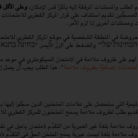
الطلب والمستندات المرفقة إليه باكرًا قدر الإمكان،
وعلى الأقل ق
لمسجِّلين تقديم استئناف على قرار المركز القطري للامتحان
ومستندات أخرى إذا لزم الأمر.
روضة في المنطقة الشخصية في موقع المركز القطري للامتحانا
 “הבחינות שלי” والضغط على الزرّ الأيسر “בחינה בת
ِق لهم على ظروف ملاءمة في الامتحان السيكومتري في موعد معي
امتحانات إضافيّة بظروف ملاءَمة
“. هذا الطلب يجب أن يصل إل
يمية التي ستحصل على علامات الممتحَنين الذين سجّلوا إليه
تقديم طلب لظروف ملاءمة يسمح الممتحَنون للمركز القطري للامتح
ظروف ملاءمة بلغة غير العبرية من التقدّم لامتحان ياعيل في ن
ملاءمة بلغة ليست عبرية يمنح الممتحَن الحقّ في التقدّم لا