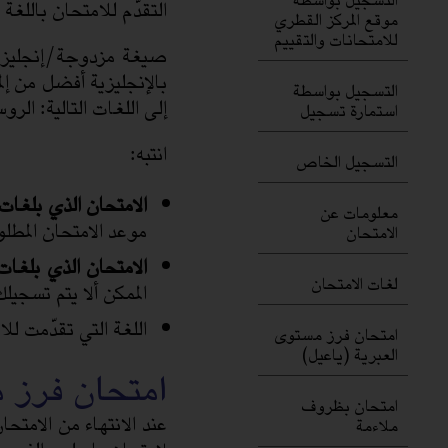
التقدّم للامتحان باللغة 
موقع المركز القطري
للامتحانات والتقييم
صيغة مزدوجة/إنجليزية 
بالإنجليزية أفضل من إل
التسجيل بواسطة
إلى اللغات التالية: الروسي
استمارة تسجيل
انتبه:
التسجيل الخاص
الامتحان الذي بلغات
معلومات عن
موعد الامتحان المطل
الامتحان
الامتحان الذي بلغا
لغات الامتحان
الممكن ألا يتم تسجيل
اللغة التي تقدّمت للا
امتحان فرز مستوى
العبرية (ياعيل)
امتحان فرز م
امتحان بظروف
عند الانتهاء من الامتحا
ملاءمة