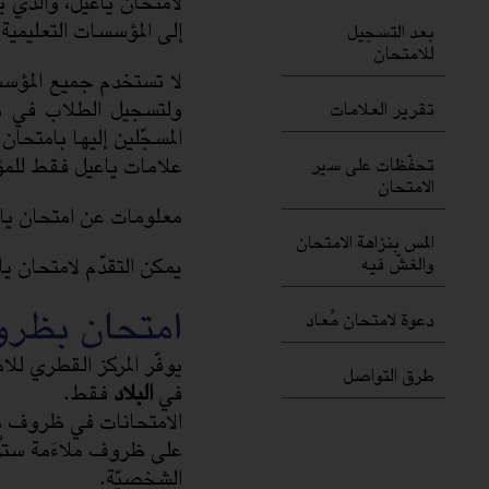
لامتحان ياعيل، والذي 
إلى المؤسسات التعليمي
بعد التسجيل
للامتحان
لا تستخدم جميع المؤسس
ولتسجيل الطلاب في د
تقرير العلامات
المسجّلين إليها بامتحا
علامات ياعيل فقط للم
تحفّظات على سير
الامتحان
معلومات عن امتحان ياع
المس بنزاهة الامتحان
يمكن التقدّم لامتحان ي
والغشّ فيه
امتحان بظرو
دعوة لامتحان مُعاد
يوفّر المركز القطري للا
طرق التواصل
في
البلاد
فقط.
الامتحانات في ظروف مل
على ظروف ملاءَمة ستُرس
الشخصيّة.