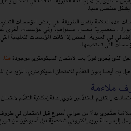
يقيس مستوى إجادتهم للغة العبرية. العلامة في امتحان ياعيل
ة بشكل منفصل عنها.
ات هذه العلامة بنفس الطريقة. في بعض المؤسسات التعليمي
ورات تحضيرية بحسب مستواهم، وفي مؤسسات أخرى تُستخد
ن إضافي في العبرية. افحص إذا كانت المؤسسات التعليمية التي 
ؤسسات التي تستخدمها.
يل الذي يُجرى فورًا بعد الامتحان السيكومتري موجودة
هنا
.
اعيل نِت أيضا بدون التقدّم للامتحان السيكومتري. المزيد من 
ف ملاءمة
متحانات والتقييم للمتقدّمين ذوي إعاقة إمكانية التقدّم لامتح
اءَمة ستُجرى بدءًا من حوالي أسبوع قبل الامتحان في ظروف ع
ل إليه رسالة بريد إلكتروني شخصيّة قبل أسبوعَين من تاريخ 