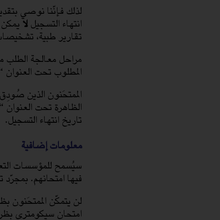
لذلك فإنّنا نوصي بتقديم 
انتهاء التسجيل
لا
يمكن ل
تقارير طبية، تشخيصات 
مراحل معالجة الطلب مع
المطلوب تحت العنوان
الممتحَنون الذين صُود
الظاهرة تحت العنوان “
تاريخ انتهاء التسجيل.
معلومات إضافية
سيُسمح للمؤسسات التعل
فيها امتحانهم. بمجرّد 
لن يتمكّن الممتحَنون ب
امتحان سيكومتري بظروف 