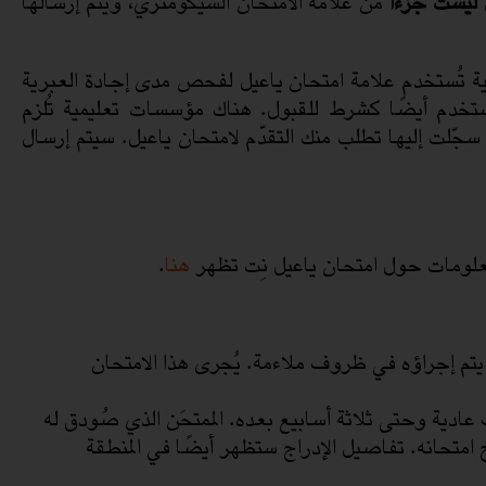
ليست جزءًا
من علامة الامتحان السيكومتري، ويتم إرسالها
ة تُستخدم علامة امتحان ياعيل لفحص مدى إجادة العبرية
م أيضًا كشرط للقبول. هناك مؤسسات تعليمية تُلزم
سجّلت إليها تطلب منك التقدّم لامتحان ياعيل. سيتم إرسال
المعلومات حول امتحان ياعيل نِت تظهر
هنا
.
ان يتم إجراؤه في ظروف ملاءمة. يُجرى هذا الامتحان
ادية وحتى ثلاثة أسابيع بعده. الممتحَن الذي صُودق له
امتحانه. تفاصيل الإدراج ستظهر أيضًا في المنطقة