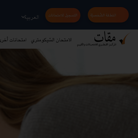
المنطقة الشّخصيّة
التسجيل للامتحانات
العربية
الامتحان السّيكومتري
امتحانات أخر