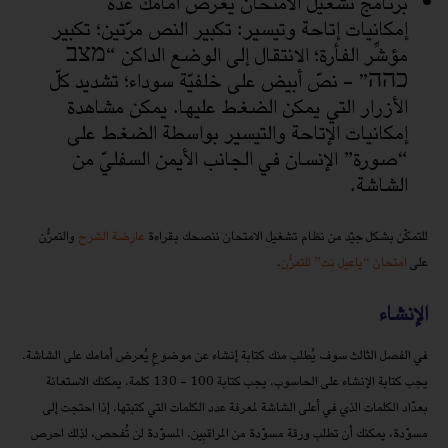
برنامج تشغيل الامتحان يَعرض أمامك عدّة
إمكانيات إتاحة وتيسير: تكبير النص مرّتين؛ تكبير
مؤشِّر الفأرة؛ الانتقال إلى الوضع الداكن “מצב
כהה” - نصّ أبيض على خلفيّة سوداء؛ تشديد كلّ
الأزرار التي يمكن الضغط عليها. يمكن مشاهدة
إمكانيات الإتاحة والتيسير بواسطة الضغط على
“صورة” الإنسان في الجانب الأيمن السفليّ من
الشاشة.
للتمكّن بشكل جيّد من نظام تشغيل الامتحان ننصحك بقراءة
عارضة الشرح
والتمرُّن
على
امتحان “ياعيل نِت” للتمرُّن
.
الإنشاء
في الفصل الثالث سوف يُطلب منك كتابة إنشاء عن موضوعٍ يُعرض أمامك على الشاشة.
يجب كتابة الإنشاء على الحاسوب. يجب كتابة 100 - 130 كلمة. يمكنك الاستعانة
بعدّاد الكلمات الذي في أعلى الشاشة لمعرفة عدد الكلمات التي كتبتها. إذا احتجت إلى
مسوّدة، يمكنك أن تطلب ورقة مسوّدة من المراقبِين. المسوّدة لن تُفحص، لذلك احرص