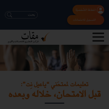
المنطقة الشّخصيّة
التسجيل للامتحانات
تعليمات لممتحَني “ياعيل نِت”:
قبل الامتحان، خلاله وبعده