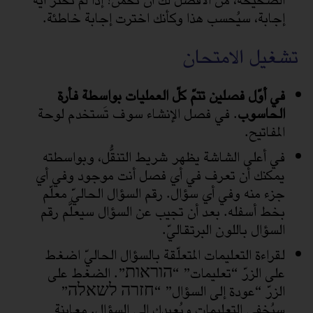
الصحيحة، من الأفضل لك أن تخمّن! إذا لم تختر أية
إجابة، سيُحسب هذا وكأنك اخترت إجابة خاطئة.
تشغيل الامتحان
في أوّل فصلين تتمّ كلّ العمليات بواسطة فأرة
الحاسوب
. في فصل الإنشاء سوف تَستخدم لوحة
المفاتيح.
في أعلى الشاشة يظهر شريط التنقُّل، وبواسطته
يمكنك أن تعرف في أي فصل أنت موجود وفي أي
جزء منه وفي أي سؤال. رقم السؤال الحاليّ معلّم
بخط أسفله. بعد أن تجيب عن السؤال سيعلَّم رقم
السؤال باللون البرتقاليّ.
لقراءة التعليمات المتعلّقة بالسؤال الحاليّ اضغط
على الزرّ “تعليمات” “הוראות”. الضغط على
الزرّ “عودة إلى السؤال” “חזרה לשאלה”
سيُخفي التعليمات ويُعيدك إلى السؤال. معاينة