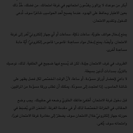
أبكر من موعدك لا يزالون يقدِّمون امتحانهم في غرفة امتحانك. من فضلك، خُذْ ذلك
بعين الاعتبار وحافظ على الهدوء. عندما يصبح أحد الحواسيب شاغرًا سوف تُدعى
للدخول وتقديم الامتحان.
يمنع إدخال هواتف خلويّة، ساعات ذكيّة، سماعات أو أي جهاز إلكترونيّ آخر إلى غرفة
الامتحان. وأيضًا، يمنع إدخال مواد مساعِدة: قاموس؛ قاموس إلكترونيّ؛ أيّة مادة
مساعِدة أخرى.
الظروف في غرف الامتحان جيّدة، لكن قد يُسمع فيها ضجيج في الخلفية. لذلك، نوصيك
بالتزوُّد بسدادات أذنين بسيطة.
لا داعيَ لإحضار أوراق مسوّدة، أو ساعة، لأنّ الوقت المخصّص لكل فصل يظهر على
شاشة الحاسوب. إذا احتجت إلى مسودّة، يمكنك أن تطلب ورقة مسوّدة من المراقِبين.
قبل دخول غرفة الامتحان، أطفئ هاتفك الخلويّ وضعه في حقيبتك. يجب وضع
الحقائب في الخزانة المخصّصة لذلك أو في مقدمة الغرفة. الممتحَن الذي يُضبَط في
حوزته جهاز إلكترونيّ خلال الامتحان سوف يضطرّ إلى مغادرة غرفة الامتحان فورًا،
وامتحانه سوف يُلغى.