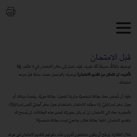
قبل الامتحان
نوصيك بالتأكُّد مسبقًا أنّك تعرف كيف تصل إلى مكان الامتحان كي لا تتأخر.
إذا
تأخرت، لن تتمكن من تقديم الامتحان
!
نوصيك بالوصول نصف ساعة قبل موعد
امتحانك.
عليك أن تُحضِر معك بطاقة شخصيّة سارية المفعول: بطاقة هويّة، رخصة سياقة، أو
جواز سفر إسرائيليّ. إذا سجّلت للامتحان باستخدام جواز سفر أجنبيّ (ليس إسرائيليًّا)،
فأحضِره معك إلى الامتحان. إن لم يكن بحوزتك إحدى هذه البطاقات، لن يُسمح لك
بتقديم الامتحان. انتبه! بطاقة طالب جامعيّ ليست بطاقة شخصيّة!
خلال انتظارك يُرجَّح أن يكون ممتحَنون آخرون تمّت دعوتهم لتقديم الامتحان في موعد