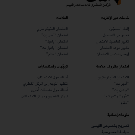
خدمات عبر الإنترنت
العلامات
إلغاء التسجّيل
الامتحان السّيكومتري
تغيير في التسجيل
امتحان “أمير نِت”
تغيير تفاصيل الامتحان
امتحان “ياعيل”
تغيير موعد الامتحان
امتحان “ياعيل نِت”
إرسال علامات الامتحان
امتحان “متام”
امتحان بظروف ملاءمة
توجّهات واستفسارات
الامتحان السّيكومتري
أسئلة حول الامتحانات
“أمير نِت”
تنظيم التوجه إلى المركز القطري
“ياعيل نِت”
أسئلة حول نشاطات أخرى
“مُور” و“مِركام”
المركز القطري ومراكز الامتحانات
“متام”
ملومات إضافية
تصريح بخصوص التيسير
سياسة الخصوصية