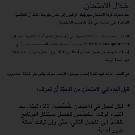
خلال الامتحان
عند دخولك غرفة الامتحان سيوجّهك المراقبون إلى مكان جلوسك. تأكدْ أنّ التفاصيل
الظاهرة على الشاشة هي حقًّا تفاصيلك الشخصيّة.
الامتحان نفسه مكوّن من ثلاثة فصول. في أوّل فصلين توجد أسئلة متعددة الخيارات
(multiple choice questions) ويجب أن تختار الإجابة الصحيحة من بين أربع
إجابات مقترَحة. في هذين الفصلين أسئلة من ثلاثة أنواع: إكمال جُمل؛ إعادة صياغة؛
فهم قطعة قراءة.
في الفصل الثالث عليك كتابة إنشاء. موضوع الإنشاء سوف يظهر على شاشة الحاسوب.
قبل البدء في الامتحان من المحبّذ أن تعرف:
لكل فصل في الامتحان خُصِّصت 20 دقيقة. عند
انتهاء الوقت المخصّص للفصل سينتقل البرنامج
تلقائيًّا إلى الفصل التالي، حتّى وإن تبقّت أسئلة
بدون إجابة.