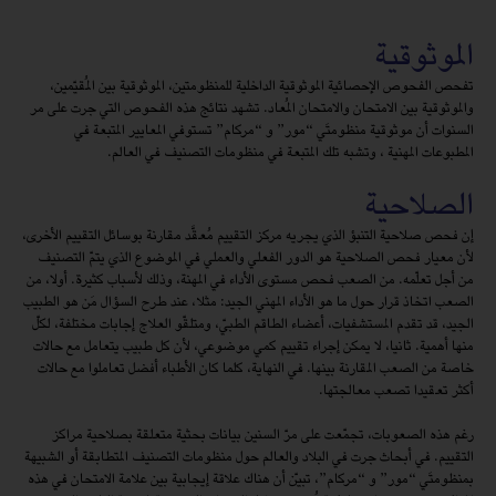
الموثوقية
تفحص الفحوص الإحصائية الموثوقية الداخلية للمنظومتين، الموثوقية بين المُقيّمين،
والموثوقية بين الامتحان والامتحان المُعاد. تشهد نتائج هذه الفحوص التي جرت على مر
السنوات أن موثوقية منظومتَي “مور” و “مركام” تستوفي المعايير المتبعة في
المطبوعات المهنية ، وتشبه تلك المتبعة في منظومات التصنيف في العالم.
الصلاحية
إن فحص صلاحية التنبؤ الذي يجريه مركز التقييم مُعقَّد مقارنة بوسائل التقييم الأخرى،
لأن معيار فحص الصلاحية هو الدور الفعلي والعملي في الموضوع الذي يتمّ التصنيف
من أجل تعلّمه. من الصعب فحص مستوى الأداء في المهنة، وذلك لأسباب كثيرة. أولا، من
الصعب اتخاذ قرار حول ما هو الأداء المهني الجيد: مثلا، عند طرح السؤال مَن هو الطبيب
الجيد، قد تقدم المستشفيات، أعضاء الطاقم الطبيّ، ومتلقّو العلاج إجابات مختلفة، لكلّ
منها أهمية. ثانيا، لا يمكن إجراء تقييم كمي موضوعي، لأن كل طبيب يتعامل مع حالات
خاصة من الصعب المقارنة بينها. في النهاية، كلما كان الأطباء أفضل تعاملوا مع حالات
أكثر تعقيدا تصعب معالجتها.
رغم هذه الصعوبات، تجمّعت على مرّ السنين بيانات بحثية متعلقة بصلاحية مراكز
التقييم. في أبحاث جرت في البلاد والعالم حول منظومات التصنيف المتطابقة أو الشبيهة
بمنظومتَي “مور” و “مركام”، تبيّن أن هناك علاقة إيجابية بين علامة الامتحان في هذه