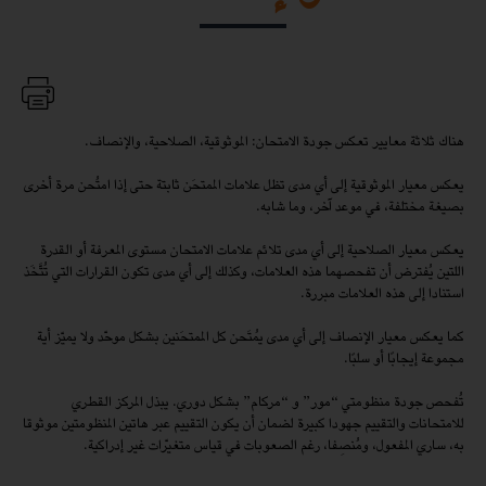
هناك ثلاثة معايير تعكس جودة الامتحان: الموثوقية، الصلاحية، والإنصاف.
يعكس معيار الموثوقية إلى أي مدى تظل علامات الممتحَن ثابتة حتى إذا امتُحن مرة أخرى
بصيغة مختلفة، في موعد آخر، وما شابه.
يعكس معيار الصلاحية إلى أي مدى تلائم علامات الامتحان مستوى المعرفة أو القدرة
اللتين يُفترض أن تفحصهما هذه العلامات، وكذلك إلى أي مدى تكون القرارات التي تُتَّخَذ
استنادا إلى هذه العلامات مبررة.
كما يعكس معيار الإنصاف إلى أي مدى يُمتَحن كل الممتحَنين بشكل موحّد ولا يميّز أية
مجموعة إيجابًا أو سلبًا.
تُفحص جودة منظومتي “مور” و “مركام” بشكل دوري. يبذل المركز القطري
للامتحانات والتقييم جهودا كبيرة لضمان أن يكون التقييم عبر هاتين المنظومتين موثوقا
به، ساري المفعول، ومُنصِفا، رغم الصعوبات في قياس متغيّرات غير إدراكية.