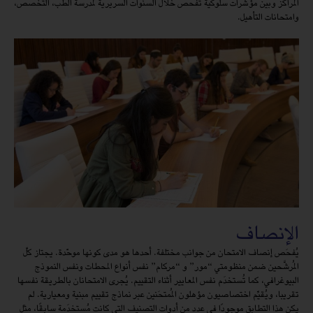
المراكز وبين مؤشرات سلوكية تُفحص خلال السنوات السريرية لمدرسة الطب، التخصص،
وامتحانات التأهيل.
الإنصاف
يُفحَص إنصاف الامتحان من جوانب مختلفة. أحدها هو مدى كونها موحّدة. يجتاز كلّ
المُرشَّحين ضمن منظومتي “مور” و “مركام” نفس أنواع المحطات ونفس النموذج
البيوغرافي، كما تُستخدَم نفس المعايير أثناء التقييم. يُجرى الامتحانان بالطريقة نفسها
تقريبا، ويُقيِّم اختصاصيون مؤهلون المُمتحَنين عبر نماذج تقييم مبنية ومعيارية. لم
يكن هذا التطابق موجودًا في عدد من أدوات التصنيف التي كانت مُستخدَمة سابقًا، مثل