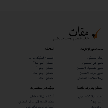
خدمات عبر الإنترنت
العلامات
إلغاء التسجّيل
الامتحان السّيكومتري
تغيير في التسجيل
امتحان “أمير نِت”
تغيير تفاصيل الامتحان
امتحان “ياعيل”
تغيير موعد الامتحان
امتحان “ياعيل نِت”
إرسال علامات الامتحان
امتحان “متام”
امتحان بظروف ملاءمة
توجّهات واستفسارات
الامتحان السّيكومتري
أسئلة حول الامتحانات
“أمير نِت”
تنظيم التوجه إلى المركز القطري
“ياعيل نِت”
أسئلة حول نشاطات أخرى