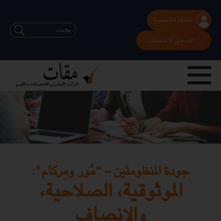
المنطقة الشّخصيّة
التسجيل للامتحانات
جودة المنظومتَين - “مُور ومِركام":
الموثوقية، الصلاحية،
والإنصاف