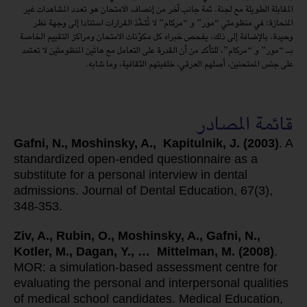
المقابلة الطويلة مع لجنة. ثمة جانب آخر من إنصاف الامتحان هو تعدد المشاهدات غير
المنحازة: في منظومتي “مور” و “مركام” لا تُتخَّذ القرارات استنادا إلى وجهة نظر
وحيدة. بالإضافة إلى ذلك، يفحص خبراء كل مكوّنات الامتحان ومراكز التقييم الخاصة
بـ “مور” و “مركام”، للتأكد من أن القدرة على التعامل مع هاتَين المنظومتَين لا تعتمد
على جنس الممتحنين، أصلهم العرقي، خلفيتهم الثقافية، وما شابه.
قائمة المصادر
Gafni, N., Moshinsky, A., Kapitulnik, J. (2003)
. A
standardized open-ended questionnaire as a
substitute for a personal interview in dental
admissions. Journal of Dental Education, 67(3),
348-353.
Ziv, A., Rubin, O., Moshinsky, A., Gafni, N.,
Kotler, M., Dagan, Y., … Mittelman, M. (2008)
.
MOR: a simulation‐based assessment centre for
evaluating the personal and interpersonal qualities
of medical school candidates. Medical Education,